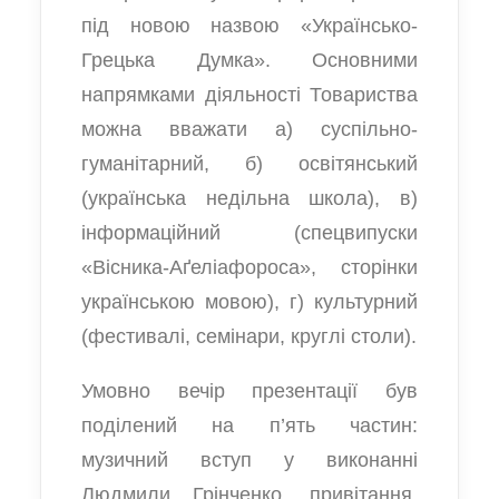
під новою назвою «Українсько-
Грецька Думка». Основними
напрямками діяльності Товариства
можна вважати а) суспільно-
гуманітарний, б) освітянський
(українська недільна школа), в)
інформаційний (спецвипуски
«Вісника-Аґеліафороса», сторінки
українською мовою), г) культурний
(фестивалі, семінари, круглі столи).
Умовно вечір презентації був
поділений на п’ять частин:
музичний вступ у виконанні
Людмили Грінченко, привітання,