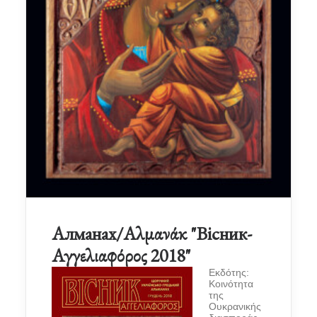
Алманах/Αλμανάκ "Вісник-
Αγγελιαφόρος 2018"
Εκδότης:
Κοινότητα
της
Ουκρανικής