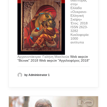
διασποράς
στην
Ελλάδα
«Ουκρανο-
Ελληνική
Σκέψη»
Έτος: 2018
ISSN 2623-
3282
Κυκλοφορία:
1000
αντίτυπα
Αρχισυντάκτρια: Γαλήνη Μασλιούκ
Web версія
"Вісник" 2018
Web версія "Αγγελιοφόρος 2018"
by Administrator 1