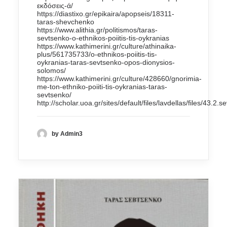
εκδόσεις-ά/
https://diastixo.gr/epikaira/apopseis/18311-
taras-shevchenko
https://www.alithia.gr/politismos/taras-
sevtsenko-o-ethnikos-poiitis-tis-oykranias
https://www.kathimerini.gr/culture/athinaika-
plus/561735733/o-ethnikos-poiitis-tis-
oykranias-taras-sevtsenko-opos-dionysios-
solomos/
https://www.kathimerini.gr/culture/428660/gnorimia-
me-ton-ethniko-poiiti-tis-oykranias-taras-
sevtsenko/
http://scholar.uoa.gr/sites/default/files/lavdellas/files/43.2.s
by Admin3