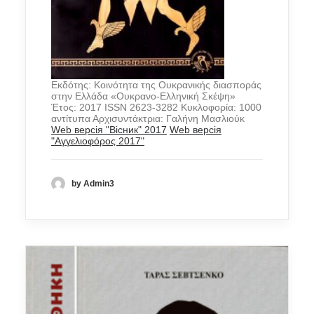
Εκδότης: Κοινότητα της Ουκρανικής διασποράς
στην Ελλάδα «Ουκρανο-Ελληνική Σκέψη»
Έτος: 2017 ISSN 2623-3282 Κυκλοφορία: 1000
αντίτυπα Αρχισυντάκτρια: Γαλήνη Μασλιούκ
Web версія "Вісник" 2017
Web версія
"Αγγελιοφόρος 2017"
by Admin3