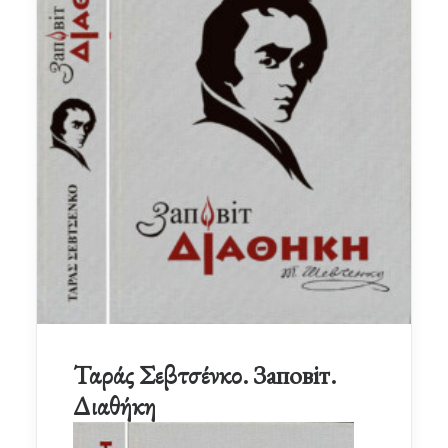
Ταράς Σεβτσένκο. Заповіт.
Διαθήκη