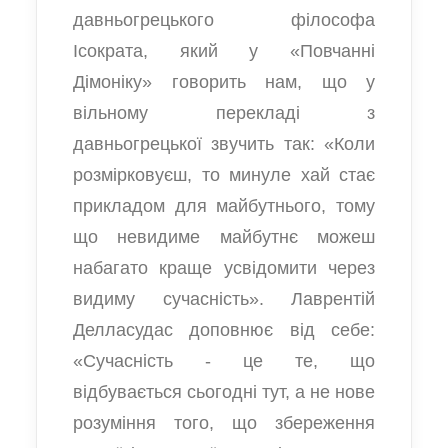
давньогрецького філософа
Ісократа, який у «Повчанні
Дімоніку» говорить нам, що у
вільному перекладі з
давньогрецької звучить так: «Коли
розмірковуєш, то минуле хай стає
прикладом для майбутнього, тому
що невидиме майбутнє можеш
набагато краще усвідомити через
видиму сучасність». Лаврентій
Делласудас доповнює від себе:
«Сучасність - це те, що
відбувається сьогодні тут, а не нове
розуміння того, що збереження