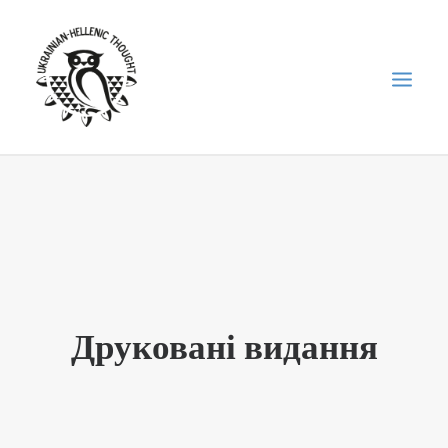
НОВИНИ
НЕДІЛЬНА ШКОЛА
ГОЛОДОМОР
ФОРУМ УКРАЇНСЬКОЇ ДІАСПОРИ В ГРЕЦІЇ
Друковані видання
ПРО НАС
“ВІСНИК”/”ΑΓΓΕΛΙΑΦΌΡΟΣ”
SEARCH