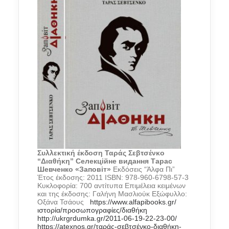
Συλλεκτική έκδοση Ταράς Σεβτσένκο
“Διαθήκη”
Селекційне видання Тарас
Шевченко «Заповіт»
Εκδόσεις “Άλφα Πι”
Έτος έκδοσης: 2011 ISBN: 978-960-6798-57-3
Κυκλοφορία: 700 αντίτυπα Επιμέλεια κειμένων
και της έκδοσης: Γαλήνη Μασλιούκ Εξώφυλλο:
Οξάνα Τσάους
https://www.alfapibooks.gr/
ιστορία/προσωπογραφίες/διαθήκη
http://ukrgrdumka.gr/2011-06-19-22-23-00/
https://atexnos.gr/ταράς-σεβτσένκο-διαθήκη-