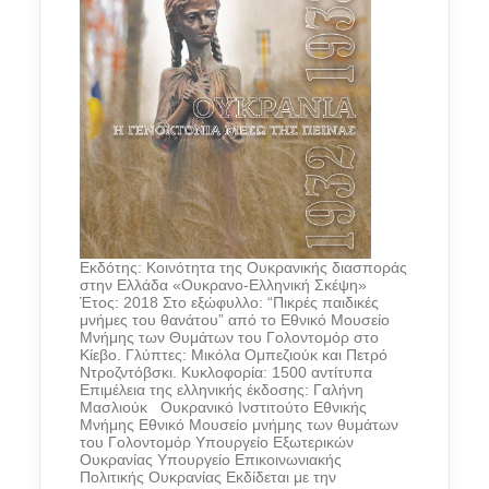
Εκδότης: Κοινότητα της Ουκρανικής διασποράς
στην Ελλάδα «Ουκρανο-Ελληνική Σκέψη»
Έτος: 2018 Στο εξώφυλλο: “Πικρές παιδικές
μνήμες του θανάτου” από το Εθνικό Μουσείο
Μνήμης των Θυμάτων του Γολοντομόρ στο
Κίεβο. Γλύπτες: Μικόλα Ομπεζιούκ και Πετρό
Ντροζντόβσκι. Κυκλοφορία: 1500 αντίτυπα
Επιμέλεια της ελληνικής έκδοσης: Γαλήνη
Μασλιούκ Ουκρανικό Ινστιτούτο Εθνικής
Μνήμης Εθνικό Μουσείο μνήμης των θυμάτων
του Γολοντομόρ Υπουργείο Εξωτερικών
Ουκρανίας Υπουργείο Επικοινωνιακής
Πολιτικής Ουκρανίας Εκδίδεται με την