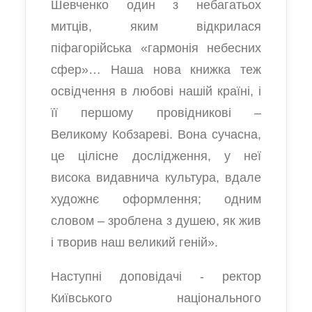
Шевченко один з небагатьох
митців, яким відкрилася
піфагорійська «гармонія небесних
сфер»… Наша нова книжка теж
освідчення в любові нашій країні, і
її першому провідникові –
Великому Кобзареві. Вона сучасна,
це цілісне дослідження, у неї
висока видавнича культура, вдале
художнє оформлення; одним
словом – зроблена з душею, як жив
і творив наш великий геній».
Наступні доповідачі - ректор
Київського національного