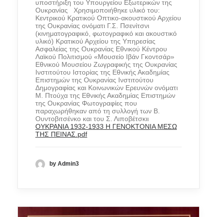
υποστήριξη του Υπουργείου Εξωτερικών της
Ουκρανίας Χρησιμοποιήθηκε υλικό του:
Κεντρικού Κρατικού Οπτικο-ακουστικού Αρχείου
της Ουκρανίας ονόματι Γ.Σ. Πσενίτσνι
(κινηματογραφικό, φωτογραφικό και ακουστικό
υλικό) Κρατικού Αρχείου της Υπηρεσίας
Ασφαλείας της Ουκρανίας Εθνικού Κέντρου
Λαϊκού Πολιτισμού «Μουσείο Ιβάν Γκοντσάρ»
Εθνικού Μουσείου Ζωγραφικής της Ουκρανίας
Ινστιτούτου Ιστορίας της Εθνικής Ακαδημίας
Επιστημών της Ουκρανίας Ινστιτούτου
Δημογραφίας και Κοινωνικών Ερευνών ονόματι
Μ. Πτούχα της Εθνικής Ακαδημίας Επιστημών
της Ουκρανίας Φωτογραφίες που
παραχωρήθηκαν από τη συλλογή των Β.
Ουντοβιτσένκο και του Σ. Λιποβέτσκιι
ΟΥΚΡΑΝΙΑ 1932-1933 Η ΓΕΝΟΚΤΟΝΙΑ ΜΕΣΩ
ΤΗΣ ΠΕΙΝΑΣ.pdf
by Admin3