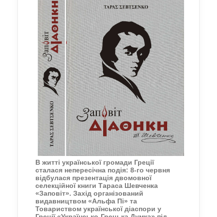
В житті української громади Греції
сталася непересічна подія: 8-го червня
відбулася презентація двомовної
селекційної книги Тараса Шевченка
«Заповіт». Захід організований
видавництвом «Альфа Пі» та
Товариством української діаспори у
Греції «Українсько-Грецька Думка» під