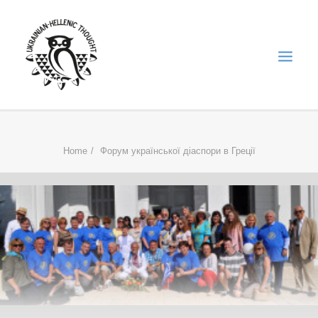
НОВИНИ
Home
Форум української діаспори в Греції
НЕДІЛЬНА ШКОЛА
ГОЛОДОМОР
ФОРУМ УКРАЇНСЬКОЇ ДІАСПОРИ В ГРЕЦІЇ
ПРО НАС
“ВІСНИК”/”ΑΓΓΕΛΙΑΦΌΡΟΣ”
SEARCH