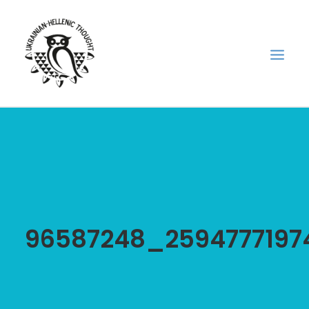
НОВИНИ
НЕДІЛЬНА ШКОЛА
ГОЛОДОМОР
ФОРУМ УКРАЇНСЬКОЇ ДІАСПОРИ В ГРЕЦІЇ
96587248_259477719
ПРО НАС
“ВІСНИК”/”ΑΓΓΕΛΙΑΦΌΡΟΣ”
SEARCH