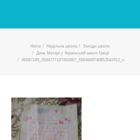
Home
Недільна школа
Заходи школи
День Матері у Українській школі Греції
96587248_2594777197455867_5564849740853542912_n