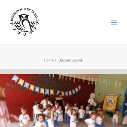
НОВИНИ
Home
Заходи школи
НЕДІЛЬНА ШКОЛА
ГОЛОДОМОР
ФОРУМ УКРАЇНСЬКОЇ ДІАСПОРИ В ГРЕЦІЇ
ПРО НАС
“ВІСНИК”/”ΑΓΓΕΛΙΑΦΌΡΟΣ”
SEARCH