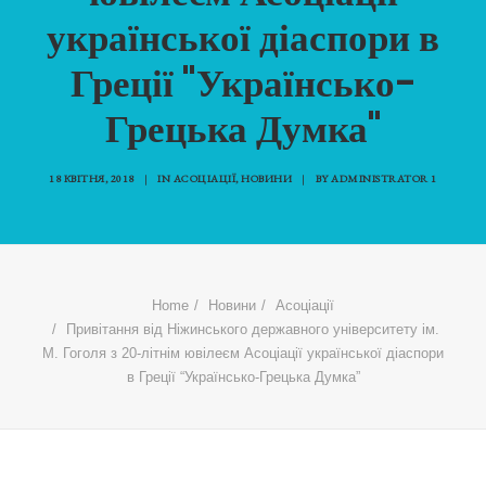
української діаспори в
Греції "Українсько-
Грецька Думка"
18 КВІТНЯ, 2018
|
IN
АСОЦІАЦІЇ
,
НОВИНИ
|
BY
ADMINISTRATOR 1
Home
Новини
Асоціації
Привітання від Ніжинського державного університету ім.
М. Гоголя з 20-літнім ювілеєм Асоціації української діаспори
в Греції “Українсько-Грецька Думка”