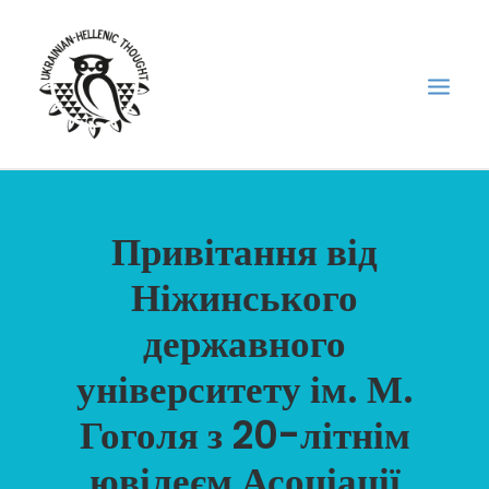
НОВИНИ
Привітання від
НЕДІЛЬНА ШКОЛА
Ніжинського
ГОЛОДОМОР
державного
ФОРУМ УКРАЇНСЬКОЇ ДІАСПОРИ В ГРЕЦІЇ
ПРО НАС
університету ім. М.
“ВІСНИК”/”ΑΓΓΕΛΙΑΦΌΡΟΣ”
Гоголя з 20-літнім
SEARCH
ювілеєм Асоціації