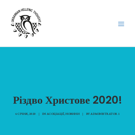
НОВИНИ
НЕДІЛЬНА ШКОЛА
ГОЛОДОМОР
ФОРУМ УКРАЇНСЬКОЇ ДІАСПОРИ В ГРЕЦІЇ
Різдво Христове 2020!
ПРО НАС
“ВІСНИК”/”ΑΓΓΕΛΙΑΦΌΡΟΣ”
4 СІЧНЯ, 2020
|
IN
АСОЦІАЦІЇ
,
НОВИНИ
|
BY
ADMINISTRATOR 1
SEARCH