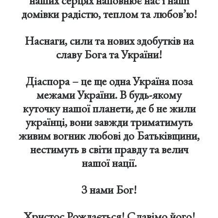
наших серцях наповнює нас і наші
домівки радістю, теплом та любов’ю!
Наснаги, сили та нових здобутків на
славу Бога та України!
Діаспора – це ще одна Україна поза
межами України. В будь-якому
куточку нашої планети, де б не жили
українці, вони завжди триматимуть
живим вогник любові до Батьківщини,
нестимуть в світи правду та велич
нашої нації.
З нами Бог!
Христос Рождається! Славімо його!