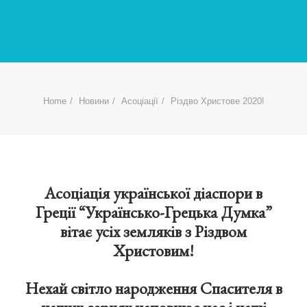
Home
Новини
Асоціації
Різдво Христове 2020!
Асоціація української діаспори в
Греції “Українсько-Грецька Думка”
вітає усіх земляків з Різдвом
Христовим!
Нехай світло народження Спасителя в