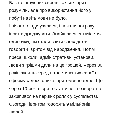
Багато віруючих євреїв так сяк іврит
розуміли, але про використання його у
побуті навіть мови не було.
І нічого, люди узялися, і почали потроху
іврит відроджувати. Знайшлися ентузіасти-
одиночки, які стали вчити своїх дітей
говорити івритом від народження. Потім
преса, школи, адміністративні установи.
Люди з грішми дали на це грошей. Через 30
років зусиль серед палестинських євреїв
сформувалося стійке івритомовне ядро. Ще
через 10 років іврит остаточно і незворотно
закріпився на перших ролях у суспільстві.
Сьогодні івритом говорять 9 мільйонів
людей.