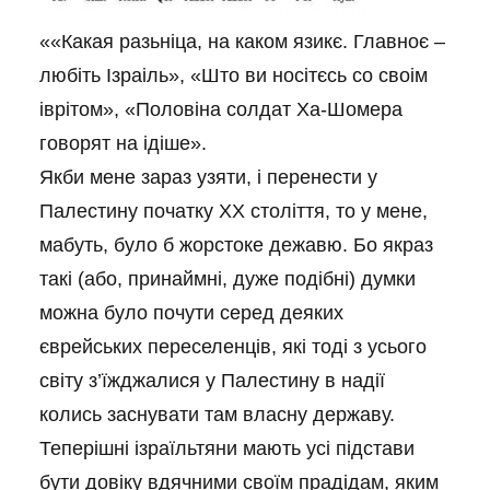
««Какая разьніца, на каком язикє. Главноє –
любіть Ізраіль», «Што ви носітєсь со своім
іврітом», «Половіна солдат Ха-Шомера
говорят на ідіше».
Якби мене зараз узяти, і перенести у
Палестину початку ХХ століття, то у мене,
мабуть, було б жорстоке дежавю. Бо якраз
такі (або, принаймні, дуже подібні) думки
можна було почути серед деяких
єврейських переселенців, які тоді з усього
світу з’їжджалися у Палестину в надії
колись заснувати там власну державу.
Теперішні ізраїльтяни мають усі підстави
бути довіку вдячними своїм прадідам, яким