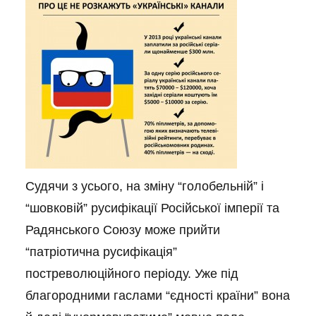
Судячи з усього, на зміну “голобельній” і
“шовковій” русифікації Російської імперії та
Радянського Союзу може прийти
“патріотична русифікація”
постреволюційного періоду. Уже під
благородними гаслами “єдності країни” вона