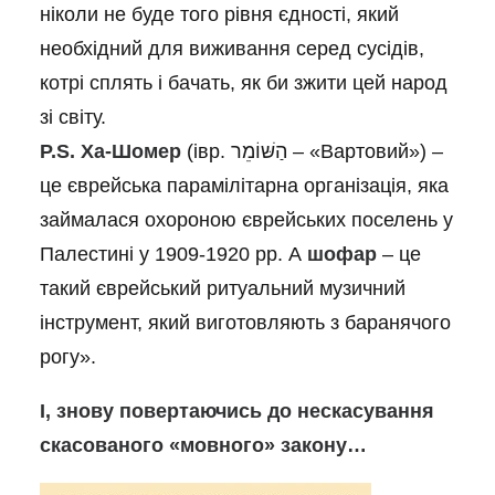
ніколи не буде того рівня єдності, який
необхідний для виживання серед сусідів,
котрі сплять і бачать, як би зжити цей народ
зі світу.
P.S.
Ха-Шомер
(івр. הַשּׁוֹמֵר – «Вартовий») –
це єврейська парамілітарна організація, яка
займалася охороною єврейських поселень у
Палестині у 1909-1920 рр. А
шофар
– це
такий єврейський ритуальний музичний
інструмент, який виготовляють з баранячого
рогу».
І, знову повертаючись до нескасування
скасованого «мовного» закону…