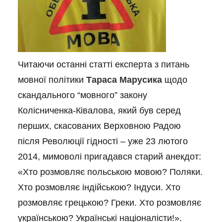
Читаючи останні статті експерта з питань
мовної політики
Тараса Марусика
щодо
скандального “мовного” закону
Колісниченка-Ківалова, який був серед
перших, скасованих Верховною Радою
після Революції гідності – уже 23 лютого
2014, мимоволі пригадався старий анекдот:
«Хто розмовляє польською мовою? Поляки.
Хто розмовляє індійською? Індуси. Хто
розмовляє грецькою? Греки. Хто розмовляє
українською? Українські націоналісти!».