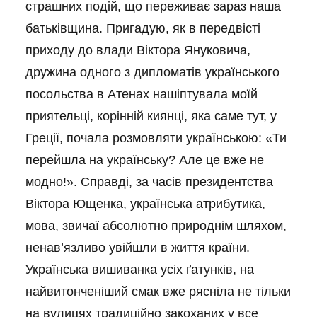
страшних подій, що переживає зараз наша
батьківщина. Пригадую, як в передвісті
приходу до влади Віктора Януковича,
дружина одного з дипломатів українського
посольства в Атенах нашіптувала моїй
приятельці, корінній киянці, яка саме тут, у
Греції, почала розмовляти українською: «Ти
перейшла на українську? Але це вже не
модно!». Справді, за часів президентства
Віктора Ющенка, українська атрибутика,
мова, звичаї абсолютно природнім шляхом,
ненав’язливо увійшли в життя країни.
Українська вишиванка усіх ґатунків, на
найвитонченіший смак вже рясніла не тільки
на вулицях традиційно закоханих у все