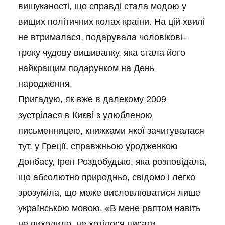
вишуканості, що справді стала модою у
вищих політичних колах країни. На цій хвилі
не втрималася, подарувала чоловікові–
греку чудову вишиванку, яка стала його
найкращим подарунком на День
народження.
Пригадую, як вже в далекому 2009
зустрілася в Києві з улюбленою
письменницею, книжками якої зачитувалася
тут, у Греції, справжньою уродженкою
Донбасу, Ірен Роздобудько, яка розповідала,
що абсолютно природньо, свідомо і легко
зрозуміла, що може висловлюватися лише
українською мовою. «В мене раптом навіть
не виходило, не хотілося писати