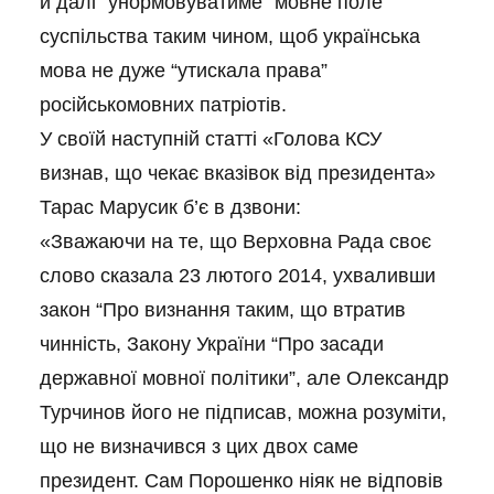
й далі “унормовуватиме” мовне поле
суспільства таким чином, щоб українська
мова не дуже “утискала права”
російськомовних патріотів.
У своїй наступній статті «Голова КСУ
визнав, що чекає вказівок від президента»
Тарас Марусик б’є в дзвони:
«Зважаючи на те, що Верховна Рада своє
слово сказала 23 лютого 2014, ухваливши
закон “Про визнання таким, що втратив
чинність, Закону України “Про засади
державної мовної політики”, але Олександр
Турчинов його не підписав, можна розуміти,
що не визначився з цих двох саме
президент. Сам Порошенко ніяк не відповів