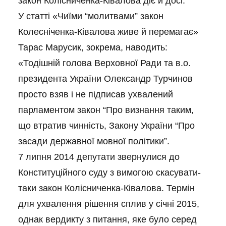
закон Колісниченка-Ківалова діє й досі.
У статті «Чиїми “молитвами” закон
Колесніченка-Ківалова живе й перемагає»
Тарас Марусик, зокрема, наводить:
«Тодішній голова Верховної Ради та в.о.
президента України Олександр Турчинов
просто взяв і не підписав ухвалений
парламентом закон “Про визнання таким,
що втратив чинність, Закону України “Про
засади державної мовної політики”.
7 липня 2014 депутати звернулися до
Конституційного суду з вимогою скасувати-
таки закон Колісниченка-Ківалова. Термін
для ухвалення рішення сплив у січні 2015,
однак вердикту з питання, яке було серед