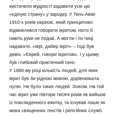
вистачило мудрості задавити усю цю
«єдіную страну» у зародку. У Тель-Авіві
1910-х років євреєві, який принципово
відмовлявся говорити івритом, ніхто б
навіть руки не подав. А могли і по пиці
надавати. «Іврі, дабер івріт» – тоді був
девіз. «Єврей, говори івритом». І у цьому
був глибокий практичний сенс.
У 1880-му році кількість людей, для яких
іврит був би рідною мовою, дорівнювала
нулю. Не було таких людей. Зовсім. На той
час іврит уже півтори тисячі років як вийшов
із повсякденного вжитку, та існував лише як
мова священних текстів і релігійних служб.