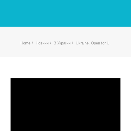
Home
Новини
З України
Ukraine. Open for U.