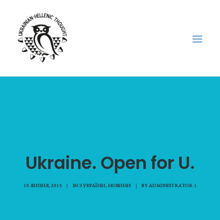
НОВИНИ
НЕДІЛЬНА ШКОЛА
ГОЛОДОМОР
ФОРУМ УКРАЇНСЬКОЇ ДІАСПОРИ В ГРЕЦІЇ
Ukraine. Open for U.
ПРО НАС
“ВІСНИК”/”ΑΓΓΕΛΙΑΦΌΡΟΣ”
10 ЛИПНЯ, 2015
|
IN
З УКРАЇНИ
,
НОВИНИ
|
BY
ADMINISTRATOR 1
SEARCH