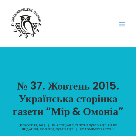
НОВИНИ
НЕДІЛЬНА ШКОЛА
№ 37. Жовтень 2015.
ГОЛОДОМОР
ФОРУМ УКРАЇНСЬКОЇ ДІАСПОРИ В ГРЕЦІЇ
Українська сторінка
ПРО НАС
газети “Мір & Омоніа”
“ВІСНИК”/”ΑΓΓΕΛΙΑΦΌΡΟΣ”
SEARCH
30 ЖОВТНЯ, 2015
|
IN
АСОЦІАЦІЇ
,
ГАЗЕТНІ ПУБЛІКАЦІЇ
,
НАШІ
ВИДАННЯ
,
НОВИНИ
,
ПУБЛІКАЦІЇ
|
BY
ADMINISTRATOR 1