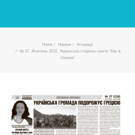
Home
Новини
Асоціації
№ 37. Жовтень 2015. Українська сторінка газети “Мір &
Омоніа”