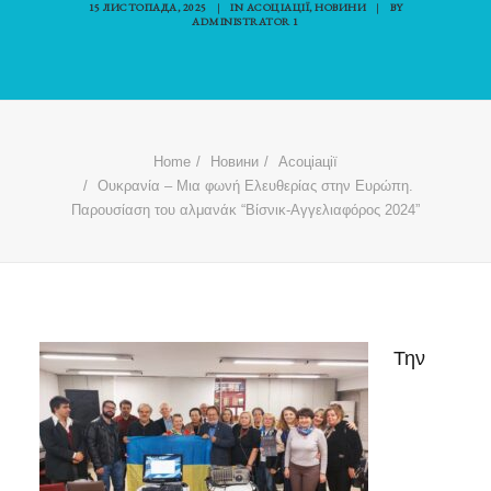
15 ЛИСТОПАДА, 2025
|
IN
АСОЦІАЦІЇ
,
НОВИНИ
|
BY
ADMINISTRATOR 1
Home
Новини
Асоціації
Ουκρανία – Μια φωνή Ελευθερίας στην Ευρώπη.
Παρουσίαση του αλμανάκ “Βίσνικ-Αγγελιαφόρος 2024”
Την