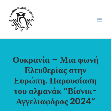
НОВИНИ
Ουκρανία – Μια φωνή
НЕДІЛЬНА ШКОЛА
Ελευθερίας στην
ГОЛОДОМОР
ФОРУМ УКРАЇНСЬКОЇ ДІАСПОРИ В ГРЕЦІЇ
Ευρώπη. Παρουσίαση
ПРО НАС
του αλμανάκ “Βίσνικ-
“ВІСНИК”/”ΑΓΓΕΛΙΑΦΌΡΟΣ”
Αγγελιαφόρος 2024”
SEARCH