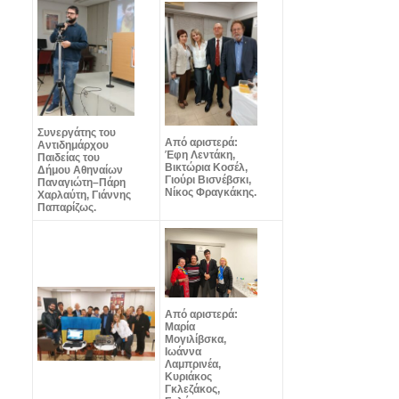
Συνεργάτης του
Από αριστερά:
Αντιδημάρχου
Έφη Λεντάκη,
Παιδείας του
Βικτώρια Κοσέλ,
Δήμου Αθηναίων
Γιούρι Βισνέβσκι,
Παναγιώτη–Πάρη
Νίκος Φραγκάκης.
Χαρλαύτη, Γιάννης
Παπαρίζως.
Από αριστερά:
Μαρία
Μογιλίβσκα,
Ιωάννα
Λαμπρινέα,
Κυριάκος
Γκλεζάκος,