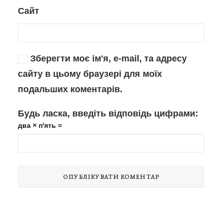
Сайт
Зберегти моє ім'я, e-mail, та адресу
сайту в цьому браузері для моїх
подальших коментарів.
Будь ласка, введіть відповідь цифрами:
два × п'ять =