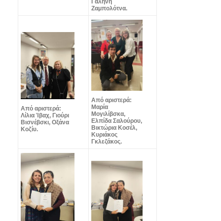
Γαλήνη
Ζαμπολότνα.
Από αριστερά:
Μαρία
Από αριστερά:
Μογιλίβσκα,
Λίλια Ίβαχ, Γιούρι
Ελπίδα Σαλούρου,
Βισνέβσκι, Οξάνα
Βικτώρια Κοσέλ,
Κοζίυ.
Κυριάκος
Γκλεζάκος.