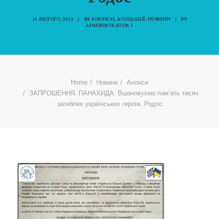
15 ЛЮТОГО, 2015
|
IN
АНОНСИ
,
АСОЦІАЦІЇ
,
НОВИНИ
|
BY
ADMINISTRATOR 1
Home
Новини
Анонси
ЗАПРОШЕННЯ. ПАНАХИДА. Вшановуємо пам’ять тисяч
загиблих українських героїв. Родос