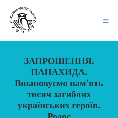
НОВИНИ
ЗАПРОШЕННЯ.
НЕДІЛЬНА ШКОЛА
ПАНАХИДА.
ГОЛОДОМОР
Вшановуємо пам’ять
ФОРУМ УКРАЇНСЬКОЇ ДІАСПОРИ В ГРЕЦІЇ
ПРО НАС
тисяч загиблих
“ВІСНИК”/”ΑΓΓΕΛΙΑΦΌΡΟΣ”
українських героїв.
SEARCH
Родос