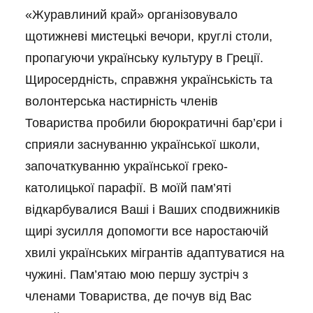
«Журавлиний край» організовувало
щотижневі мистецькі вечори, круглі столи,
пропагуючи українську культуру в Греції.
Щиросердність, справжня українськість та
волонтерська настирність членів
Товариства пробили бюрократичні бар’єри і
сприяли заснуванню української школи,
започаткуванню української греко-
католицької парафії. В моїй пам’яті
відкарбувалися Ваші і Ваших сподвижників
щирі зусилля допомогти все наростаючій
хвилі українських мігрантів адаптуватися на
чужині. Пам’ятаю мою першу зустріч з
членами Товариства, де почув від Вас