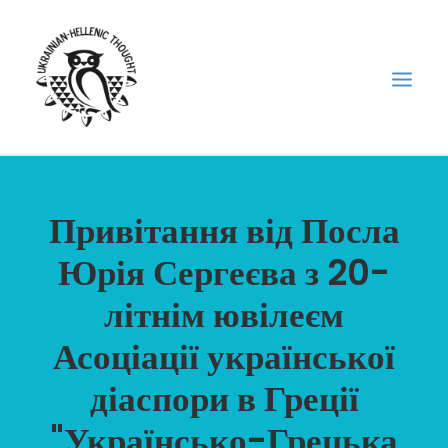
НОВИНИ
Привітання від Посла
НЕДІЛЬНА ШКОЛА
Юрія Сергеєва з 20-
ГОЛОДОМОР
літнім ювілеєм
ФОРУМ УКРАЇНСЬКОЇ ДІАСПОРИ В ГРЕЦІЇ
ПРО НАС
Асоціації української
“ВІСНИК”/”ΑΓΓΕΛΙΑΦΌΡΟΣ”
діаспори в Греції
SEARCH
"Українсько-Грецька