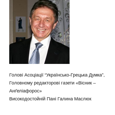
Голові Асоціації “Українсько-Грецька Думка”,
Головному редакторові газети «Вісник –
Анґеліафорос»
Високодостойній Пані Галина Маслюк