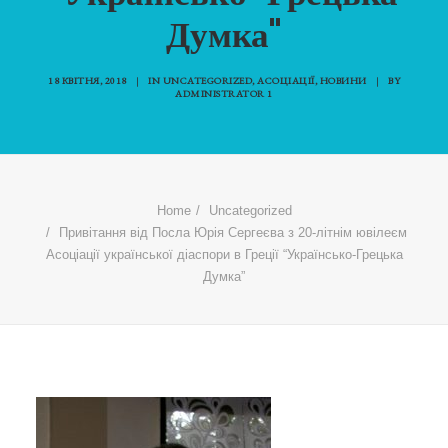
Думка"
18 КВІТНЯ, 2018
|
IN
UNCATEGORIZED
,
АСОЦІАЦІЇ
,
НОВИНИ
|
BY
ADMINISTRATOR 1
Home
Uncategorized
Привітання від Посла Юрія Сергеєва з 20-літнім ювілеєм
Асоціації української діаспори в Греції “Українсько-Грецька
Думка”