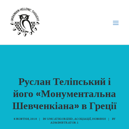
НОВИНИ
НЕДІЛЬНА ШКОЛА
Руслан Теліпський і
ГОЛОДОМОР
ФОРУМ УКРАЇНСЬКОЇ ДІАСПОРИ В ГРЕЦІЇ
його «Монументальна
ПРО НАС
Шевченкіана» в Греції
“ВІСНИК”/”ΑΓΓΕΛΙΑΦΌΡΟΣ”
SEARCH
8 ЖОВТНЯ, 2018
|
IN
UNCATEGORIZED
,
АСОЦІАЦІЇ
,
НОВИНИ
|
BY
ADMINISTRATOR 1