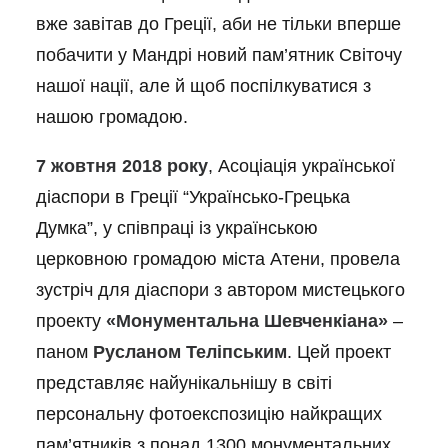
вже завітав до Греції, аби не тільки вперше
побачити у Мандрі новий пам’ятник Світочу
нашої нації, але й щоб поспілкуватися з
нашою громадою.
7 жовтня 2018 року
, Асоціація української
діаспори в Греції “Українсько-Грецька
Думка”, у співпраці із українською
церковною громадою міста Атени, провела
зустріч для діаспори з автором мистецького
проекту
«Монументальна Шевченкіана»
–
паном
Русланом Теліпським
. Цей проект
представляє найунікальнішу в світі
персональну фотоекспозицію найкращих
пам’ятників з понад 1300 монументальних