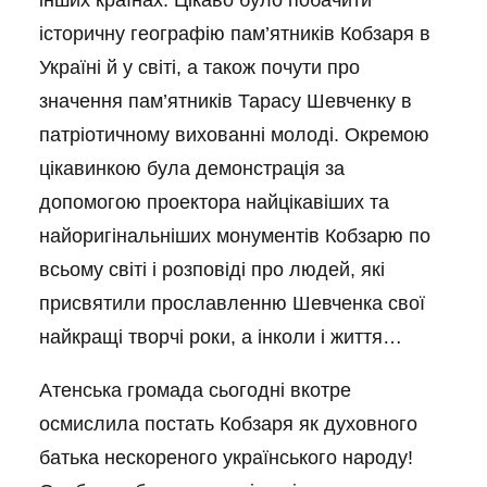
інших країнах. Цікаво було побачити
історичну географію пам’ятників Кобзаря в
Україні й у світі, а також почути про
значення пам’ятників Тарасу Шевченку в
патріотичному вихованні молоді. Окремою
цікавинкою була демонстрація за
допомогою проектора найцікавіших та
найоригінальніших монументів Кобзарю по
всьому світі і розповіді про людей, які
присвятили прославленню Шевченка свої
найкращі творчі роки, а інколи і життя…
Атенська громада сьогодні вкотре
осмислила постать Кобзаря як духовного
батька нескореного українського народу!