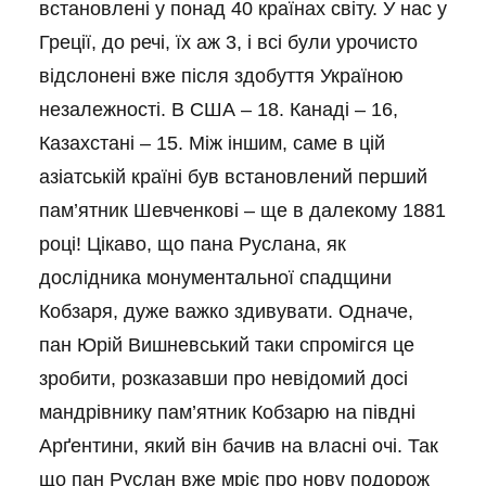
встановлені у понад 40 країнах світу. У нас у
Греції, до речі, їх аж 3, і всі були урочисто
відслонені вже після здобуття Україною
незалежності. В США – 18. Канаді – 16,
Казахстані – 15. Між іншим, саме в цій
азіатській країні був встановлений перший
пам’ятник Шевченкові – ще в далекому 1881
році! Цікаво, що пана Руслана, як
дослідника монументальної спадщини
Кобзаря, дуже важко здивувати. Одначе,
пан Юрій Вишневський таки спромігся це
зробити, розказавши про невідомий досі
мандрівнику пам’ятник Кобзарю на півдні
Арґентини, який він бачив на власні очі. Так
що пан Руслан вже мріє про нову подорож