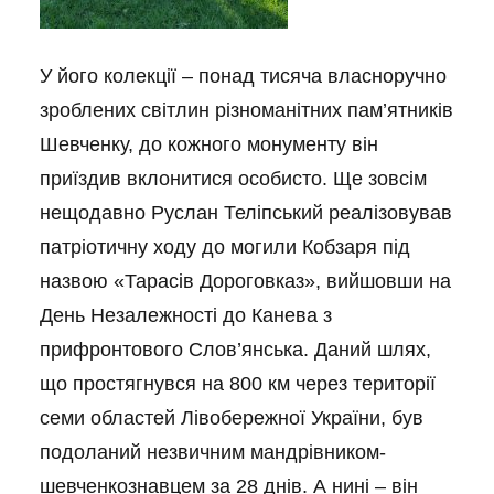
У його колекції – понад тисяча власноручно
зроблених світлин різноманітних пам’ятників
Шевченку, до кожного монументу він
приїздив вклонитися особисто. Ще зовсім
нещодавно Руслан Теліпський реалізовував
патріотичну ходу до могили Кобзаря під
назвою «Тарасів Дороговказ», вийшовши на
День Незалежності до Канева з
прифронтового Слов’янська. Даний шлях,
що простягнувся на 800 км через території
семи областей Лівобережної України, був
подоланий незвичним мандрівником-
шевченкознавцем за 28 днів. А нині – він