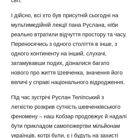
світ.
І дійсно, всі хто був присутній сьогодні на
мультимедійній лекції пана Руслана, ніби
реально втратили відчуття простору та часу.
Переносячись з одного століття в інше, з
одного континенту на інший, слухачі,
затамувавши подих, дізналися багато
нового про життя Шевченка, значення його
величі у справі національного відродження.
Під час зустрічі Руслан Теліпський з
легкістю розкрив сутність шевченківського
феномену – наш Кобзар продовжує й надалі
бути прикладом самопожертви мільйонам
українців, котрі були, є і будуть на захисті