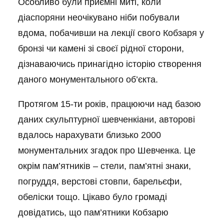
Особливо були приємні миті, коли
діаспоряни неочікувано ніби побували
вдома, побачивши на лекції свого Кобзаря у
бронзі чи камені зі своєї рідної сторони,
дізнаваючись принагідно історію створення
даного монументального об’єкта.
Протягом 15-ти років, працюючи над базою
даних скульптурної шевченкіани, авторові
вдалось нарахувати близько 2000
монументальних згадок про Шевченка. Це
окрім пам’ятників – стели, пам’ятні знаки,
погруддя, верстові стовпи, барельєфи,
обеліски тощо. Цікаво було громаді
довідатись, що пам’ятники Кобзарю