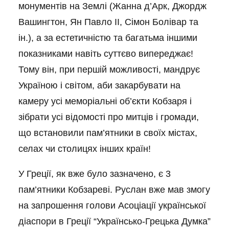
монументів на Землі (Жанна д’Арк, Джордж
Вашингтон, Ян Павло ІІ, Сімон Болівар та
ін.), а за естетичністю та багатьма іншими
показниками навіть суттєво випереджає!
Тому він, при першій можливості, мандрує
Україною і світом, аби закарбувати на
камеру усі меморіальні об’єкти Кобзаря і
зібрати усі відомості про митців і громади,
що встановили пам’ятники в своїх містах,
селах чи столицях інших країн!
У Греції, як вже було зазначено, є 3
пам’ятники Кобзареві. Руслан вже мав змогу
на запрошення голови Асоціації української
діаспори в Греції “Українсько-Грецька Думка”