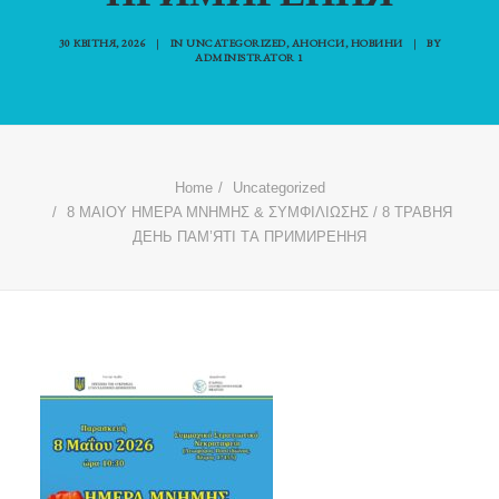
30 КВІТНЯ, 2026
|
IN
UNCATEGORIZED
,
АНОНСИ
,
НОВИНИ
|
BY
ADMINISTRATOR 1
Home
Uncategorized
8 ΜΑΙΟΥ ΗΜΕΡΑ ΜΝΗΜΗΣ & ΣΥΜΦΙΛΙΩΣΗΣ / 8 ТРАВНЯ
ДЕНЬ ПАМ’ЯТІ ТА ПРИМИРЕННЯ