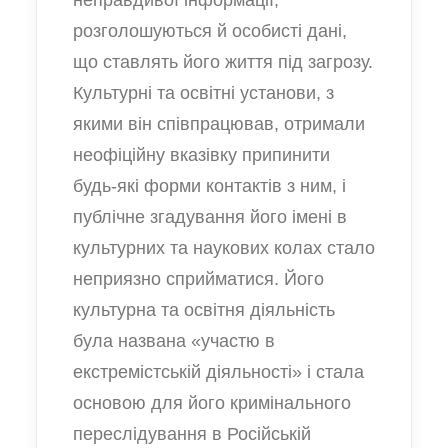
неправдивої інформації,
розголошуються й особисті дані,
що ставлять його життя під загрозу.
Культурні та освітні установи, з
якими він співпрацював, отримали
неофіційну вказівку припинити
будь-які форми контактів з ним, і
публічне згадування його імені в
культурних та наукових колах стало
неприязно сприйматися. Його
культурна та освітня діяльність
була названа «участю в
екстремістській діяльності» і стала
основою для його кримінального
переслідування в Російській