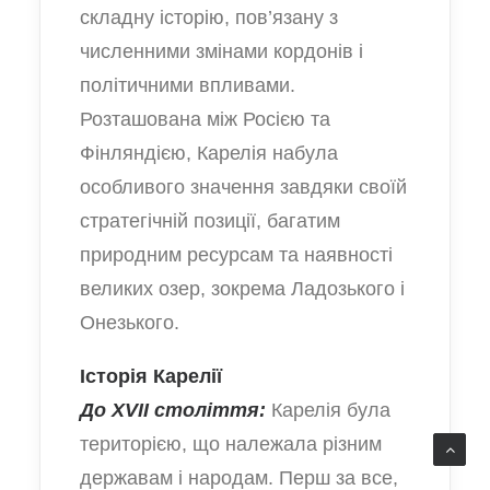
складну історію, пов’язану з
численними змінами кордонів і
політичними впливами.
Розташована між Росією та
Фінляндією, Карелія набула
особливого значення завдяки своїй
стратегічній позиції, багатим
природним ресурсам та наявності
великих озер, зокрема Ладозького і
Онезького.
Історія Карелії
До XVII століття:
Карелія була
територією, що належала різним
державам і народам. Перш за все,