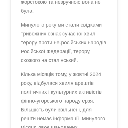
жорстокою та незручною вона не
була.
Минулого року ми стали свідками
тривожних ознак сучасної хвилі
терору проти не-російських народів
Російської Федерації, терору,
схожого на сталінський.
Кілька місяців тому, у жовтні 2024
року, відбулася хвиля арештів
політичних і культурних активістів
фінно-угорського народу ерзя.
Більшість були звільнені, для
решти немає інформації. Минулого
місяця двоє шанованих