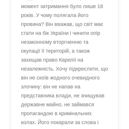
момент затримання було лише 18
років. У чому полягала його
провина? Він вважав, що світ має
стати на бік України і чинити опір
незаконному вторгненню та
окупації її територій, а також
захищав право Карелії на
незалежність. Хочу підкреслити, що
він не скоїв жодного очевидного
злочину: він не напав на
представника влади, не знищував
державне майно, не займався
пропагандою в кримінальних
колах. Його покарали за слова і