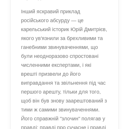
Інший яскравий приклад
російського абсурду — це
карельський історик Юрій Дмитрієв,
якого ув'язнили за брехливими та
ганебними звинуваченнями, що
були неодноразово спростовані
численними експертами, і які
врешті призвели до його
виправдання та звільнення під час
першого арешту, тільки для того,
щоб він був знову заарештований з
тими ж самими звинуваченнями.
Його справжній "злочин" полягав у
правді: правді про сучасне і правді