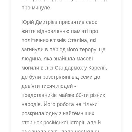
про минуле.
Юрій Дмитрієв присвятив своє
життя відновленню пам'яті про
політичних в'язнів Сталіна, які
загинули в період його терору. Це
людина, яка знайшла масові
могили в лісі Сандармох у Карелії,
де були розстріляні від семи до
дев'яти тисяч людей -
представників майже 60-ти різних
народів. Його робота не тільки
розкрила одну з найтемніших
сторінок російської історії, але й
об'єднала світ і дала необхідну