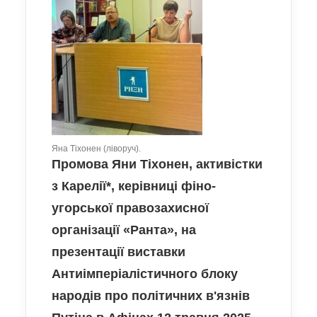
Яна Тіхонен (ліворуч).
Промова Яни Тіхонен, активістки
з Карелії*, керівниці фіно-
угорської правозахисної
організації «Ранта», на
презентації виставки
Антиімперіалістичного блоку
народів про політичних в'язнів