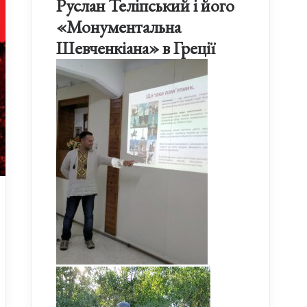
Руслан Теліпський і його
«Монументальна
Шевченкіана» в Греції