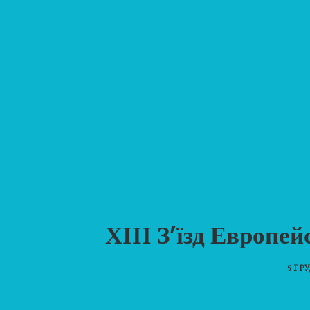
ХІІІ З’їзд Европе
5 ГР