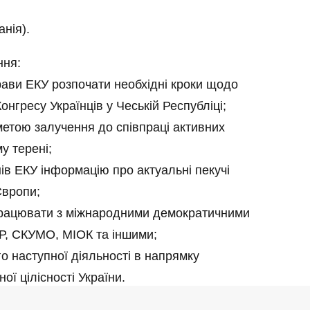
нія).
ння:
ави ЕКУ розпочати необхідні кроки щодо
нгресу Українців у Чеській Республіці;
метою залучення до співпраці активних
у терені;
нів ЕКУ інформацію про актуальні пекучі
Європи;
впрацювати з міжнародними демократичними
ВКР, СКУМО, МІОК та іншими;
го наступної діяльності в напрямку
ої цілісності України.