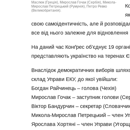
Маслюк (Греція), Мирослав Гочак (Сербія), Микола-
К
Мирослав Петрецький (Румунія), Петро Ревко
(Великобританія).
я
свою самоідентичність, але й розповідал
все від нього залежне для відновлення 
На даний час Конґрес об’єднує 19 органі
представляють українство на теренах Є
Внаслідок демократичних виборів шлях
склад Управи ЕКУ, до якої увійшли:
Богдан Райчинець – голова (Чехія)
Мирослав Гочак – заступник голови (Сер
Віктор Бандурчин – секретар (Словаччи
Микола-Мирослав Петрецький – член Уп
Ярослава Хортяні – член Управи (Угорщ