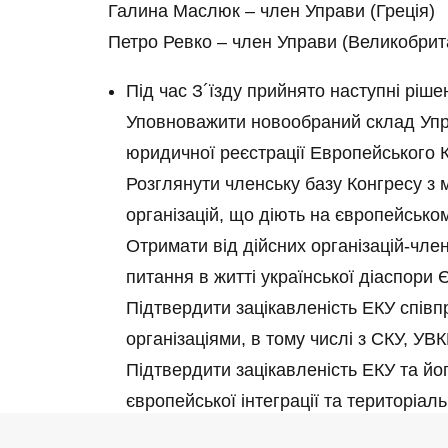
Галина Маслюк – член Управи (Греція)
Петро Ревко – член Управи (Великобрита
Під час З´їзду прийнято наступні ріше
Уповноважити новообраний склад Упр
юридичної реєстрації Европейського Ко
Розглянути членську базу Конгресу з 
організацій, що діють на європейськом
Отримати від дійсних організацій-чле
питання в житті української діаспори 
Підтвердити зацікавленість ЕКУ спі
організаціями, в тому числі з СКУ, У
Підтвердити зацікавленість ЕКУ та йо
європейської інтеграції та територіальн