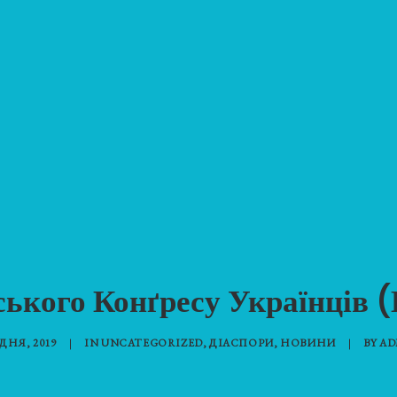
йського Конґресу Українців 
УДНЯ, 2019
|
IN
UNCATEGORIZED
,
ДІАСПОРИ
,
НОВИНИ
|
BY
AD