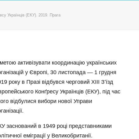
есу Українців (ЕКУ). 2019. Прага
 метою активізувати координацію українських
рганізацій у Європі, 30 листопада — 1 грудня
19 року в Празі відбувся черговий ХІІІ З’їзд
вропейського Конґресу Українців (ЕКУ), під час
кого відбулися вибори нової Управи
ганізації.
КУ заснований в 1949 році представниками
літичної еміграції у Великобританії.