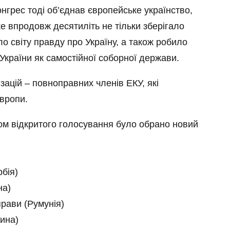
онгрес тоді об’єднав європейське українство,
ке впродовж десятиліть не тільки зберігало
о світу правду про Україну, а також робило
України як самостійної соборної держави.
зацій – повноправних членів ЕКУ, які
вропи.
ом відкритого голосування було обрано новий
бія)
на)
рави (Румунія)
ина)