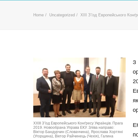
Home
Uncategorized
ХІІІ З’їзд Европейського Конґр
З
о
20
Е
я
ор
XXIII З’їзд Европейського Конґресу Українців. Прага
Е
2019. Новообрана Управа ЕКУ. Зліва направо:
Віктор Бандурчин (Словаччина), Ярослава Хортяні
по
(Угорщина), Віктор Райчинець (Чехія), Галина