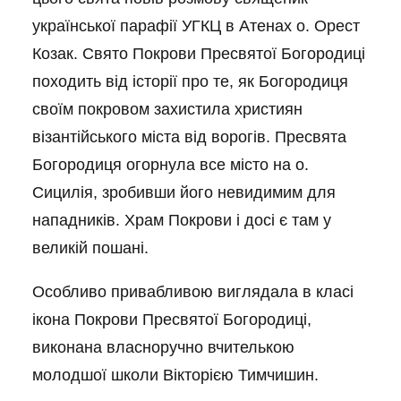
української парафії УГКЦ в Атенах о. Орест
Козак. Свято Покрови Пресвятої Богородиці
походить від історії про те, як Богородиця
своїм покровом захистила християн
візантійського міста від ворогів. Пресвята
Богородиця огорнула все місто на о.
Сицилія, зробивши його невидимим для
нападників. Храм Покрови і досі є там у
великій пошані.
Особливо привабливою виглядала в класі
ікона Покрови Пресвятої Богородиці,
виконана власноручно вчителькою
молодшої школи Вікторією Тимчишин.