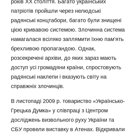
років ХХ століття. Багато українських
патріотів пройшли через нелюдські
радянські концтабори, багато були знищені
цією кривавою системою. Злочинна система
намагалася всіляко заплямити їхню пам’ять
брехливою пропагандою. Однак,
розсекречені архіви, до яких зараз мають
доступ усі громадяни країни, спростовують
радянські наклепи і вказують світу на
справжніх злочинців.
В листопаді 2009 р. товариство «Українсько-
Грецька Думка» у співпраці з Центром
досліджень визвольного руху України та
СБУ провели виставку в Атенах. Відкривали