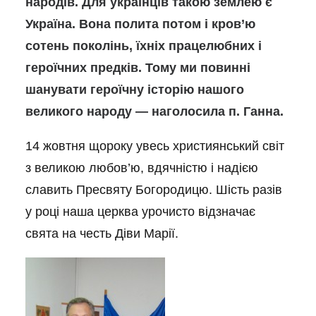
народів. Для українців такою землею є
Україна. Вона полита потом і кров’ю
сотень поколінь, їхніх працелюбних і
героїчних предків. Тому ми повинні
шанувати героїчну історію нашого
великого народу — наголосила п. Ганна.
14 жовтня щороку увесь християнський світ
з великою любов’ю, вдячністю і надією
славить Пресвяту Богородицю. Шість разів
у році наша церква урочисто відзначає
свята на честь Діви Марії.