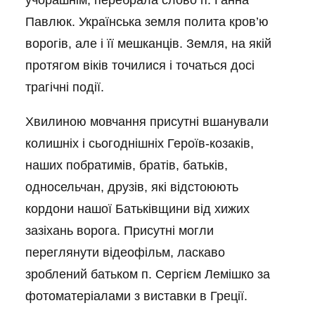
учорашнім, перебрала слово п. Ганна
Павлюк. Українська земля полита кров’ю
ворогів, але і її мешканців. Земля, на якій
протягом віків точилися і точаться досі
трагічні події.
Хвилиною мовчання присутні вшанували
колишніх і сьогоднішніх Героїв-козаків,
наших побратимів, братів, батьків,
односельчан, друзів, які відстоюють
кордони нашої Батьківщини від хижих
зазіхань ворога. Присутні могли
переглянути відеофільм, ласкаво
зроблений батьком п. Сергієм Лемішко за
фотоматеріалами з виставки в Греції.