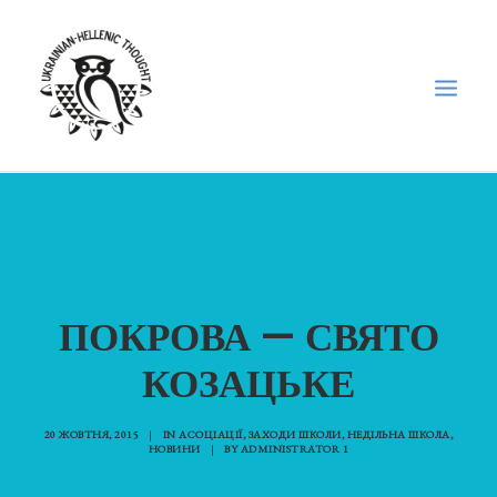
НОВИНИ
НЕДІЛЬНА ШКОЛА
ГОЛОДОМОР
ПОКРОВА — СВЯТО
ФОРУМ УКРАЇНСЬКОЇ ДІАСПОРИ В ГРЕЦІЇ
КОЗАЦЬКЕ
ПРО НАС
“ВІСНИК”/”ΑΓΓΕΛΙΑΦΌΡΟΣ”
20 ЖОВТНЯ, 2015
|
IN
АСОЦІАЦІЇ
,
ЗАХОДИ ШКОЛИ
,
НЕДІЛЬНА ШКОЛА
,
SEARCH
НОВИНИ
|
BY
ADMINISTRATOR 1