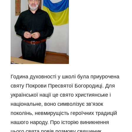
Година духовності у школі була приурочена
святу Покрови Пресвятої Богородиці. Для
української нації це свято християнське і
національне, воно символізує зв’язок
поколінь, невмирущість героїчних традицій
нашого народу. Про історію виникнення
цього свята повів розмову священик