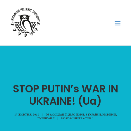
НОВИНИ
НЕДІЛЬНА ШКОЛА
ГОЛОДОМОР
STOP PUTIN’s WAR IN
ФОРУМ УКРАЇНСЬКОЇ ДІАСПОРИ В ГРЕЦІЇ
UKRAINE! (Ua)
ПРО НАС
“ВІСНИК”/”ΑΓΓΕΛΙΑΦΌΡΟΣ”
17 ЖОВТНЯ, 2016
|
IN
АСОЦІАЦІЇ
,
ДІАСПОРИ
,
З УКРАЇНИ
,
НОВИНИ
,
SEARCH
ПУБЛІКАЦІЇ
|
BY
ADMINISTRATOR 1