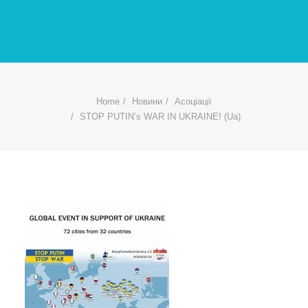
Home
Новини
Асоціації
STOP PUTIN’s WAR IN UKRAINE! (Ua)