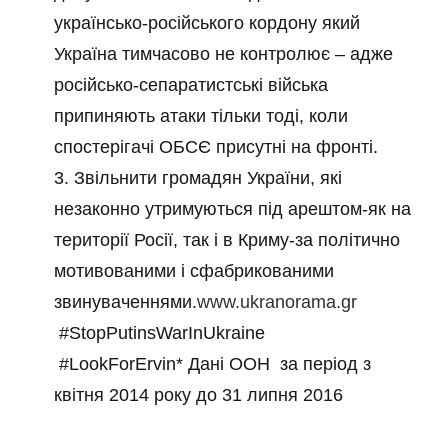
українсько-російського кордону який
Україна тимчасово не контролює – адже
російсько-сепаратистські війська
припиняють атаки тільки тоді, коли
спостерігачі ОБСЄ присутні на фронті.
3. Звільнити громадян України, які
незаконно утримуються під арештом-як на
території Росії, так і в Криму-за політично
мотивованими і сфабрикованими
звинуваченнями.
www.ukranorama.gr
#StopPutinsWarInUkraine
#LookForErvin* Дані ООН за період з
квітня 2014 року до 31 липня 2016