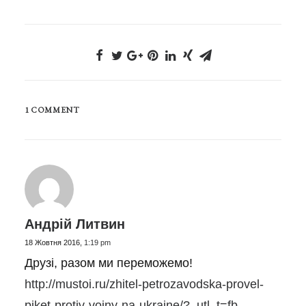
1 COMMENT
Андрій Литвин
18 Жовтня 2016,
1:19 pm
Друзі, разом ми переможемо!
http://mustoi.ru/zhitel-petrozavodska-provel-
piket-protiv-vojny-na-ukraine/?_utl_t=fb