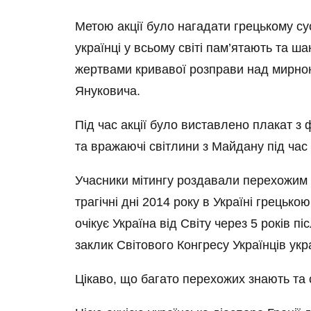
Метою акції було нагадати грецькому сус
українці у всьому світі пам’ятають та ш
жертвами кривавої розправи над мирно
Януковича.
Під час акції було виставлено плакат з 
та вражаючі світлини з Майдану під час 
Учасники мітингу роздавали перехожим і
трагічні дні 2014 року в Україні грецьк
очікує Україна від Світу через 5 років піс
заклик Світового Конгресу Українців ук
Цікаво, що багато перехожих знають та 