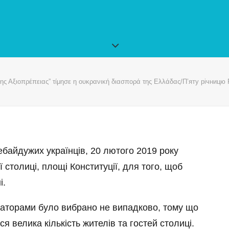
ης Αξιοπρέπειας” τίμησε η ουκρανική διασπορά της Ελλάδας/П’яту річницю Р
ебайдужих українців, 20 лютого 2019 року
 столиці, площі Конституції, для того, щоб
і.
заторами було вибрано не випадково, тому що
я велика кількість жителів та гостей столиці.