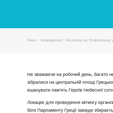
Home
Uncategorized
5τη επέτειο της “Επανάστασης τ
Не зважаючи на робочий день, багато н
зібралися на центральній площі Грецької
вшанувати пам’ять Героїв Небесної сотн
Локацію для проведення мітингу органі
біля Парламенту Греції завжди збираєтьс