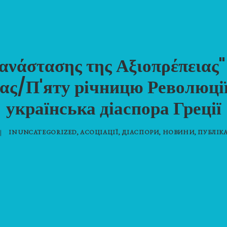
πανάστασης της Αξιοπρέπειας"
ας/П'яту річницю Революції
українська діаспора Греції
|
IN
UNCATEGORIZED
,
АСОЦІАЦІЇ
,
ДІАСПОРИ
,
НОВИНИ
,
ПУБЛІКА