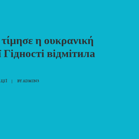
 τίμησε η ουκρανική
 Гідності відмітила
ЦІЇ
|
BY
ADMIN3