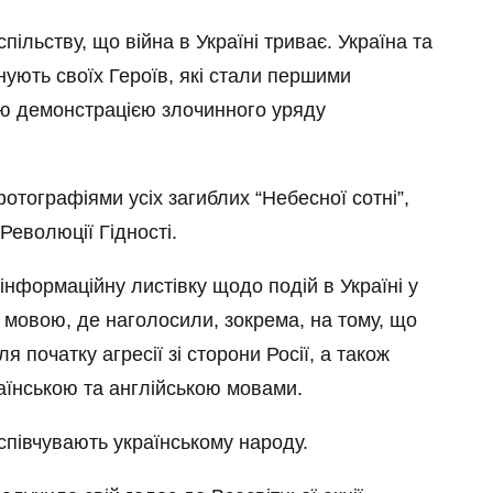
пільству, що війна в Україні триває. Україна та
анують своїх Героїв, які стали першими
ю демонстрацією злочинного уряду
фотографіями усіх загиблих “Небесної сотні”,
Революції Гідності.
нформаційну листівку щодо подій в Україні у
ою мовою, де наголосили, зокрема, на тому, що
ля початку агресії зі сторони Росії, а також
раїнською та англійською мовами.
співчувають українському народу.