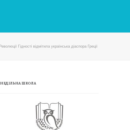
еволюції Гідності відмітила українська діаспора Греції
НЕДІЛЬНА ШКОЛА