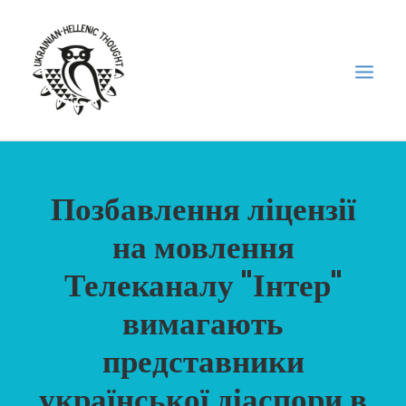
НОВИНИ
Позбавлення ліцензії
НЕДІЛЬНА ШКОЛА
на мовлення
ГОЛОДОМОР
Телеканалу "Інтер"
ФОРУМ УКРАЇНСЬКОЇ ДІАСПОРИ В ГРЕЦІЇ
ПРО НАС
вимагають
“ВІСНИК”/”ΑΓΓΕΛΙΑΦΌΡΟΣ”
представники
SEARCH
української діаспори в