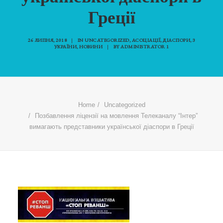
Греції
26 ЛИПНЯ, 2018
|
IN
UNCATEGORIZED
,
АСОЦІАЦІЇ
,
ДІАСПОРИ
,
З
УКРАЇНИ
,
НОВИНИ
|
BY
ADMINISTRATOR 1
Home
Uncategorized
Позбавлення ліцензії на мовлення Телеканалу “Інтер”
вимагають представники української діаспори в Греції