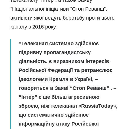
телеканалу “Інтер”, а також Заяву
“Національної ініціативи “Стоп Реванш”,
активісти якої ведуть боротьбу проти цього
каналу з 2016 року.
“Телеканал системно здійснює
підривну пропагандистську
діяльність, є виразником інтересів
Російської Федерації та ретранслює
ідеологеми Кремля в Україні, –
говориться в Заяві “Стоп Реванш” . –
“Інтер” є ще більш агресивною
зброєю, ніж телеканал «RussiaToday»,
що систематично здійснює
інформаційну атаку Російської