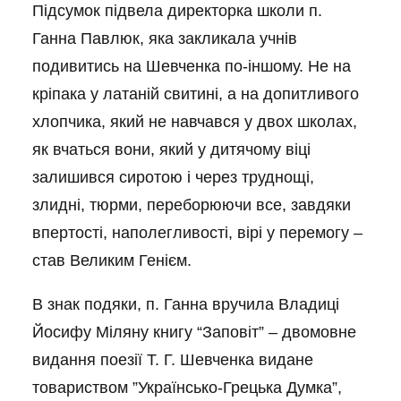
Підсумок підвела директорка школи п.
Ганна Павлюк, яка закликала учнів
подивитись на Шевченка по-іншому. Не на
кріпака у латаній свитині, а на допитливого
хлопчика, який не навчався у двох школах,
як вчаться вони, який у дитячому віці
залишився сиротою і через труднощі,
злидні, тюрми, переборюючи все, завдяки
впертості, наполегливості, вірі у перемогу –
став Великим Генієм.
В знак подяки, п. Ганна вручила Владиці
Йосифу Міляну книгу “Заповіт” – двомовне
видання поезії Т. Г. Шевченка видане
товариством ”Українсько-Грецька Думка”,