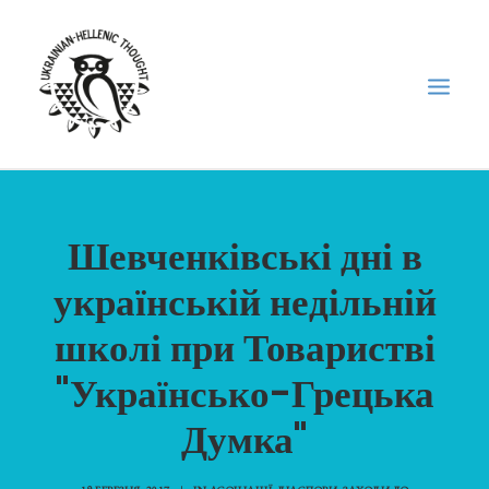
НОВИНИ
Шевченківські дні в
НЕДІЛЬНА ШКОЛА
українській недільній
ГОЛОДОМОР
ФОРУМ УКРАЇНСЬКОЇ ДІАСПОРИ В ГРЕЦІЇ
школі при Товаристві
ПРО НАС
"Українсько-Грецька
“ВІСНИК”/”ΑΓΓΕΛΙΑΦΌΡΟΣ”
Думка"
SEARCH