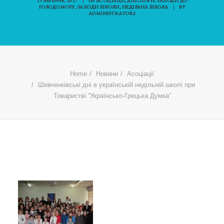
19 БЕРЕЗНЯ, 2017
|
IN
АСОЦІАЦІЇ
,
ДІАСПОРИ
,
ЗАХОДИ ДО
ГОЛОДОМОРУ
,
ЗАХОДИ ШКОЛИ
,
НЕДІЛЬНА ШКОЛА
|
BY
ADMINISTRATOR2
Home
Новини
Асоціації
Шевченківські дні в українській недільній школі при
Товаристві “Українсько-Грецька Думка”