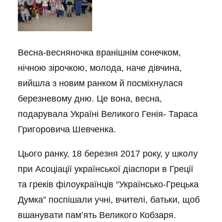
Весна-весняночка вранішнім сонечком,
нічною зірочкою, молода, наче дівчина,
вийшла з новим ранком й посміхнулася
березневому дню. Це вона, весна,
подарувала Україні Великого Генія- Тараса
Григоровича Шевченка.
Цього ранку, 18 березня 2017 року, у школу
при Асоціації української діаспори в Греції
та греків філоукраїнців “Українсько-Грецька
Думка” поспішали учні, вчителі, батьки, щоб
вшанувати пам’ять Великого Кобзаря.