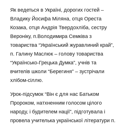
Як ведеться в Україні, дорогих гостей –
Владику Йосифа Міляна, отця Ореста
Козака, отця Андрія Твердохліба, сестру
Вероніку, п.Володимира Семківа з
товариства “Український журавлиний край”,
п. Галину Маслюк – голову товариства
“Українсько-Грецька Думка”, учнів та
вчителів школи “Берегиня” – зустрічали
хлібом-сіллю.
Урок-підсумок “Він є для нас Батьком
Пророком, натхненним голосом цілого
народу, і будителем нації”, підготувала і
провела учителька української літератури п.