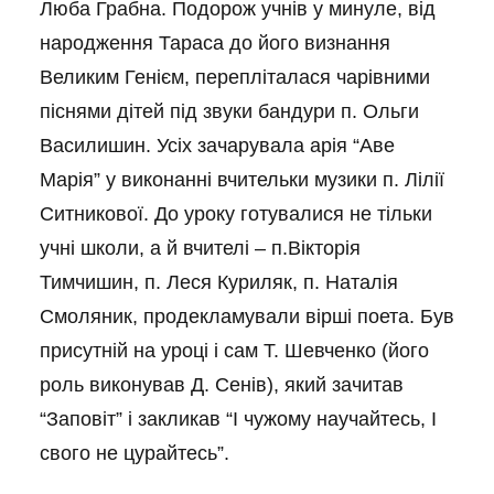
Люба Грабна. Подорож учнів у минуле, від
народження Тараса до його визнання
Великим Генієм, перепліталася чарівними
піснями дітей під звуки бандури п. Ольги
Василишин. Усіх зачарувала арія “Аве
Марія” у виконанні вчительки музики п. Лілії
Ситникової. До уроку готувалися не тільки
учні школи, а й вчителі – п.Вікторія
Тимчишин, п. Леся Куриляк, п. Наталія
Смоляник, продекламували вірші поета. Був
присутній на уроці і сам Т. Шевченко (його
роль виконував Д. Сенів), який зачитав
“Заповіт” і закликав “І чужому научайтесь, І
свого не цурайтесь”.