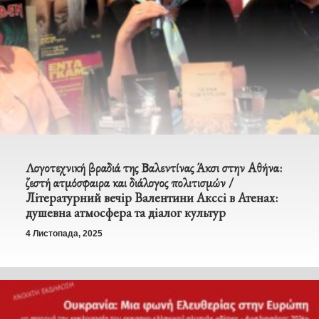
Λογοτεχνική βραδιά της Βαλεντίνας Άκσι στην Αθήνα:
ζεστή ατμόσφαιρα και διάλογος πολιτισμών /
Літературний вечір Валентини Акссі в Атенах:
душевна атмосфера та діалог культур
4 Листопада, 2025