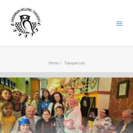
НОВИНИ
Home
Товариства
НЕДІЛЬНА ШКОЛА
ГОЛОДОМОР
ФОРУМ УКРАЇНСЬКОЇ ДІАСПОРИ В ГРЕЦІЇ
ПРО НАС
“ВІСНИК”/”ΑΓΓΕΛΙΑΦΌΡΟΣ”
SEARCH