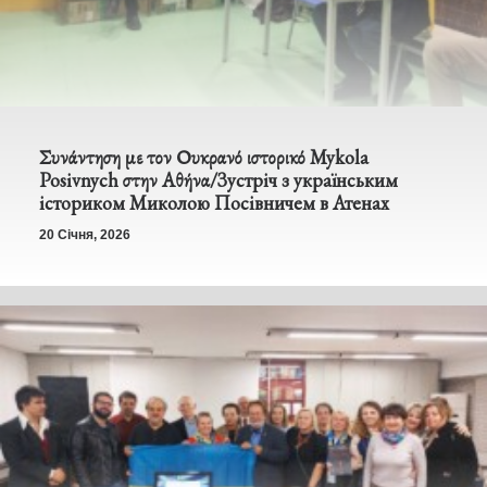
Συνάντηση με τον Ουκρανό ιστορικό Mykola
Posivnych στην Αθήνα/Зустріч з українським
істориком Миколою Посівничем в Атенах
20 Січня, 2026